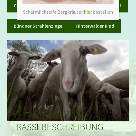
Coburger Fuchsschaf
Bentheimer Landschaf
Schafmilchseife Bergkräuter
hier
bestellen
Bündner Strahlenziege
Hinterwälder Rind
RASSEBESCHREIBUNG