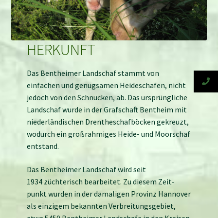
HERKUNFT
Das Bentheimer Landschaf stammt von
einfachen und genüg­samen Heide­schafen, nicht
jedoch von den Schnucken, ab. Das ursprüng­liche
Land­schaf wurde in der Graf­schaft Bent­heim mit
nieder­ländischen Drenthe­schaf­böcken gekreuzt,
wodurch ein groß­rahmiges Heide- und Moor­schaf
entstand.
Das Bentheimer Landschaf wird seit
1934 züchterisch bearbeitet. Zu diesem Zeit­
punkt wurden in der damaligen Provinz Hannover
als einzigem bekannten Ver­breitungs­gebiet,
etwa 5450 Bent­heimer Land­schafe in den Kreisen