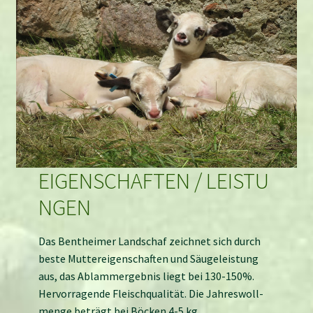
EIGENSCHAFTEN / LEISTU
NGEN
Das Bentheimer Landschaf zeichnet sich durch
beste Mutter­eigen­schaften und Säuge­leistung
aus, das Ablamm­ergeb­nis liegt bei 130-150%.
Her­vor­ragende Fleisch­quali­tät. Die Jahres­woll­
menge beträgt bei Böcken 4-5 kg.