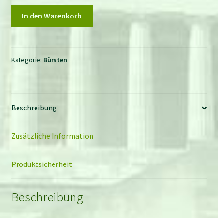
Baby-
In den Warenkorb
Haarbürste
mit
Ziegenhaar
Menge
Kategorie:
Bürsten
Beschreibung
Zusätzliche Information
Produktsicherheit
Beschreibung