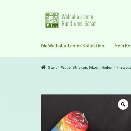
Zur
Zum
Navigation
Inhalt
springen
springen
Die Walhalla-Lamm-Kollektion
Mein Ko
Start
Wolle: Stricken, Filzen, Heilen
Filzwol