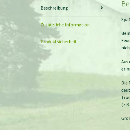
Be
Beschreibung
Spa
Zusätzliche Information
Beim
Feuc
Produktsicherheit
nich
Aus 
erin
Die 
deut
Troc
(z.B
Größ