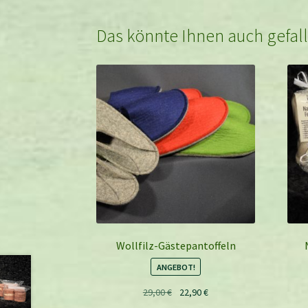
Das könnte Ihnen auch gefal
Wollfilz-Gästepantoffeln
ANGEBOT!
Ursprünglicher
Aktueller
29,00
€
22,90
€
Preis
Preis