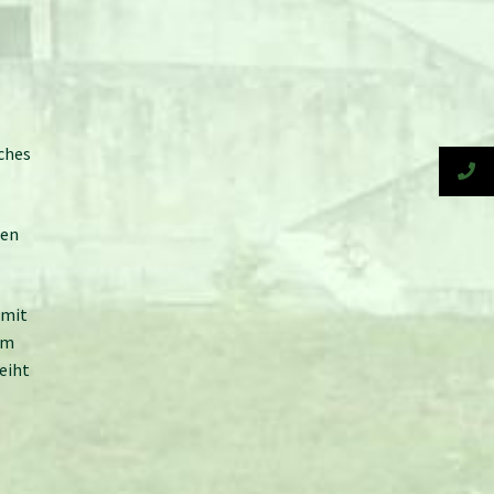
ches
gen
 mit
um
eiht