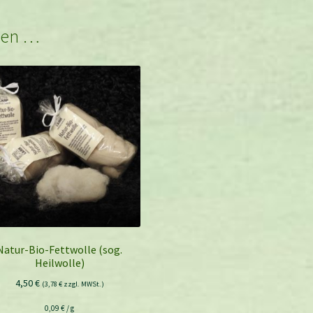
len …
Natur-Bio-Fettwolle (sog.
Heilwolle)
4,50
€
(
3,78
€
zzgl. MWSt.)
0,09
€
/
g