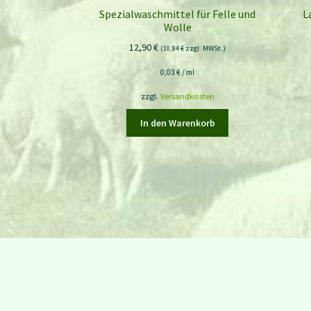
Spezialwaschmittel für Felle und
L
Wolle
12,90
€
(
10,84
€
zzgl. MWSt.)
0,03
€
/
ml
zzgl.
Versandkosten
In den Warenkorb