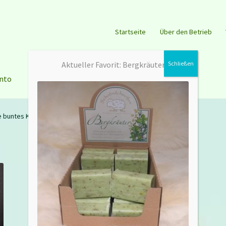
Startseite
Über den Betrieb
Aktueller Favorit: Bergkräuter
nto
Warenkorb
le buntes Krempelvlies
Filzwolle buntes
Krempelvlies