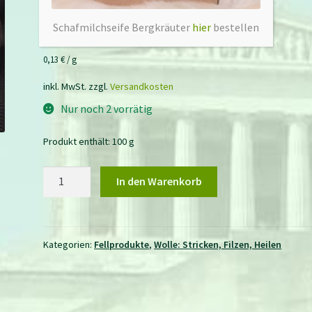
12,90
€
(
10,84
€
zzgl. MWSt.)
Schafmilchseife Bergkräuter
hier
bestellen
0,13
€
/
g
inkl. MwSt.
zzgl.
Versandkosten
Nur noch 2 vorrätig
Produkt enthält: 100
g
Filzwolle
In den Warenkorb
buntes
Krempelvlies
Menge
Kategorien:
Fellprodukte
,
Wolle: Stricken, Filzen, Heilen