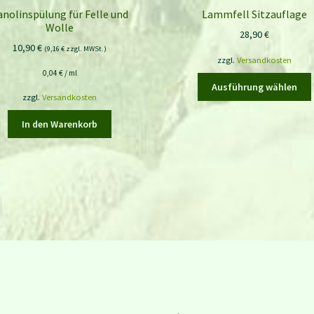
anolinspülung für Felle und
Lammfell Sitzauflage
Wolle
28,90
€
10,90
€
(
9,16
€
zzgl. MWSt.)
zzgl.
Versandkosten
0,04
€
/
ml
Ausführung wählen
zzgl.
Versandkosten
In den Warenkorb
a