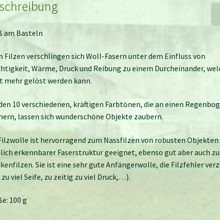
schreibung
ß am Basteln
 Filzen verschlingen sich Woll-Fasern unter dem Einfluss von
htigkeit, Wärme, Druck und Reibung zu einem Durcheinander, wel
t mehr gelöst werden kann.
den 10 verschiedenen, kräftigen Farbtönen, die an einen Regenbo
nern, lassen sich wunderschöne Objekte zaubern.
Filzwolle ist hervorragend zum Nassfilzen von robusten Objekten
lich erkennbarer Faserstruktur geeignet, ebenso gut aber auch z
kenfilzen. Sie ist eine sehr gute Anfängerwolle, die Filzfehler verz
. zu viel Seife, zu zeitig zu viel Druck,…).
e: 100 g