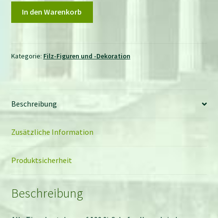
Schafwoll-
In den Warenkorb
Filz-
Figur
Hase
mit
Kategorie:
Filz-Figuren und -Dekoration
Karotte
und
grüner
Beschreibung
Hose
Menge
Zusätzliche Information
Produktsicherheit
Beschreibung