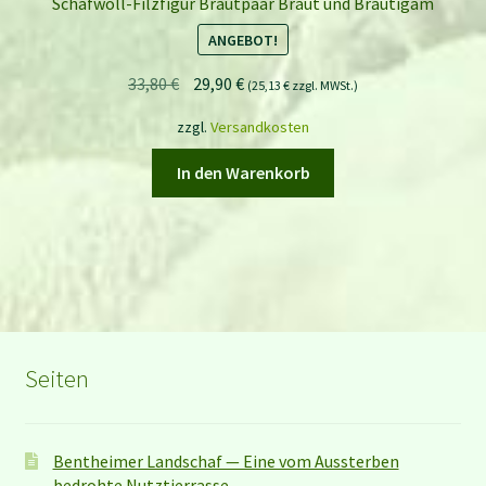
Schafwoll-Filzfigur Brautpaar Braut und Bräutigam
ANGEBOT!
Ursprünglicher
Aktueller
33,80
€
29,90
€
(
25,13
€
zzgl. MWSt.)
Preis
Preis
zzgl.
Versandkosten
war:
ist:
33,80 €
29,90 €.
In den Warenkorb
Seiten
Bentheimer Landschaf — Eine vom Aussterben
bedrohte Nutztierrasse