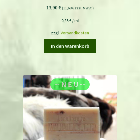
13,90
€
(
11,68
€
zzgl. MWSt.)
0,35
€
/
ml
zzgl.
Versandkosten
In den Warenkorb
-- N E U --