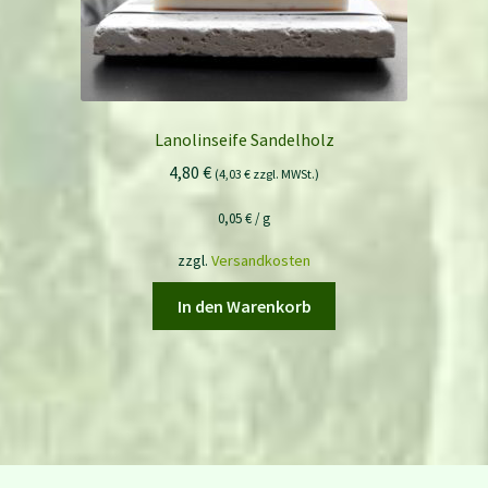
Lanolinseife Sandelholz
4,80
€
(
4,03
€
zzgl. MWSt.)
0,05
€
/
g
zzgl.
Versandkosten
In den Warenkorb