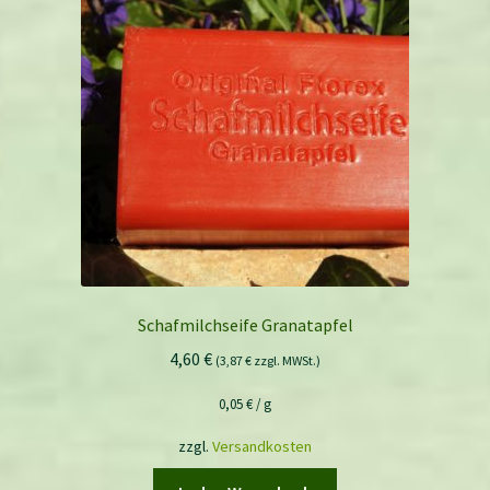
Schafmilchseife Granatapfel
4,60
€
(
3,87
€
zzgl. MWSt.)
0,05
€
/
g
zzgl.
Versandkosten