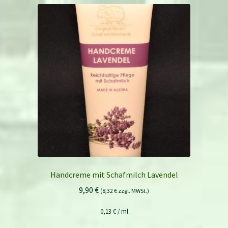
Handcreme mit Schafmilch Lavendel
9,90
€
(
8,32
€
zzgl. MWSt.)
0,13
€
/
ml