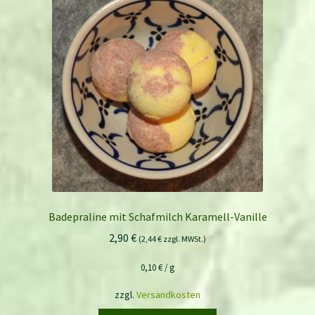
Badepraline mit Schafmilch Karamell-Vanille
2,90
€
(
2,44
€
zzgl. MWSt.)
0,10
€
/
g
zzgl.
Versandkosten