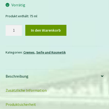
Vorrätig
Produkt enthält: 75
ml
Handcreme
In den Warenkorb
mit
Schafmilch
Granatapfel
Menge
Kategorien:
Cremes
,
Seife und Kosmetik
Beschreibung
Zusätzliche Information
Produktsicherheit