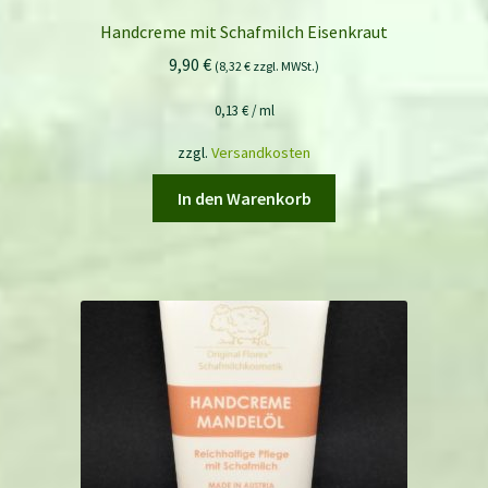
Handcreme mit Schafmilch Eisenkraut
9,90
€
(
8,32
€
zzgl. MWSt.)
0,13
€
/
ml
zzgl.
Versandkosten
In den Warenkorb