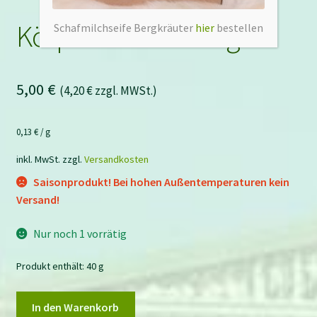
Körperbutter Orange
Schafmilchseife Bergkräuter
hier
bestellen
5,00
€
(
4,20
€
zzgl. MWSt.)
0,13
€
/
g
inkl. MwSt.
zzgl.
Versandkosten
Saisonprodukt! Bei hohen Außentemperaturen kein
Versand!
Nur noch 1 vorrätig
Produkt enthält: 40
g
Körperbutter
In den Warenkorb