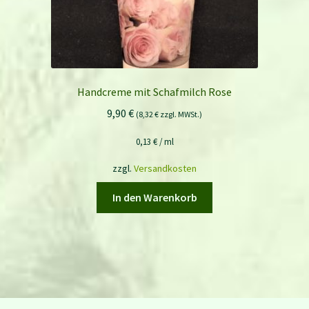
Handcreme mit Schafmilch Rose
9,90
€
(
8,32
€
zzgl. MWSt.)
0,13
€
/
ml
zzgl.
Versandkosten
In den Warenkorb