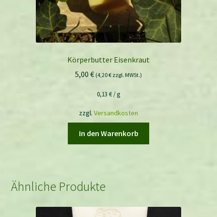
Körperbutter Eisenkraut
5,00
€
(
4,20
€
zzgl. MWSt.)
0,13
€
/
g
zzgl.
Versandkosten
In den Warenkorb
Ähnliche Produkte