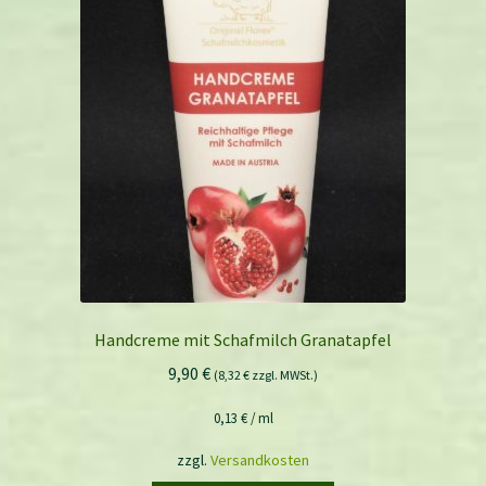
Handcreme mit Schafmilch Granatapfel
9,90
€
(
8,32
€
zzgl. MWSt.)
0,13
€
/
ml
zzgl.
Versandkosten